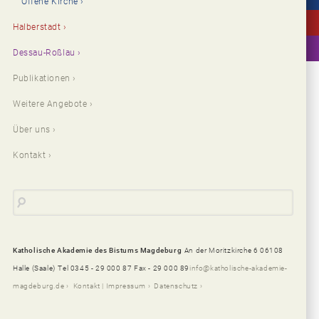
Offene Kirche
Halberstadt
Dessau-Roßlau
Publikationen
Weitere Angebote
Über uns
Kontakt
Katholische Akademie des Bistums Magdeburg
An der Moritzkirche 6 06108
Halle (Saale)
Tel 0345 - 29 000 87 Fax - 29 000 89
info@katholische-akademie-
magdeburg.de
Kontakt | Impressum
Datenschutz